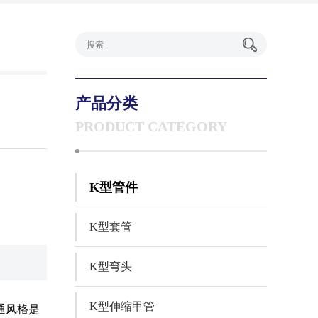
产品分类
PRODUCT CATEGORY
K型管件
K型套管
K型弯头
K型伸缩甲管
通风格是