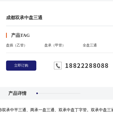
成都双承中盘三通
产品TAG
盘插（乙管）
盘承（甲管）
全盘三通
立即订购
产品详情
称双承中平三通、两承一盘三通、双承中盘丁字管。双承中盘三