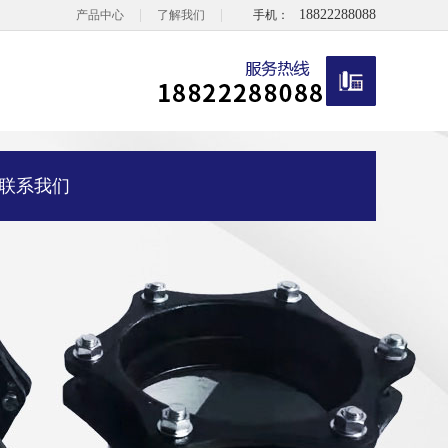
|
|
18822288088
产品中心
了解我们
手机：
联系我们