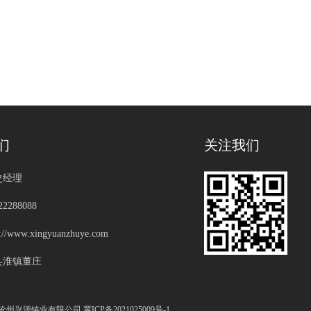
们
关注我们
史经理
2288088
/www.xingyuanzhuye.com
县淮镇董庄
s Reserved 沧州兴源铸业有限公司 冀ICP备2021025009号-1