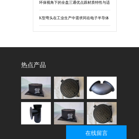
环保视角下的全盘三通优点跟材质特性与适
用场景
K型弯头在工业生产中需求同在电子半导体
制造行业要求
热点产品
在线留言