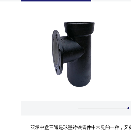
双承中盘三通是球墨铸铁管件中常见的一种，又